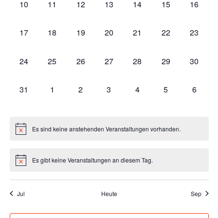
0
0
0
0
0
0
0
10
11
12
13
14
15
16
VERANSTALTUNGEN,
VERANSTALTUNGEN,
VERANSTALTUNGEN,
VERANSTALTUNGEN,
VERANSTALTUNGEN,
VERANSTALTU
VERAN
0
0
0
0
0
0
0
17
18
19
20
21
22
23
VERANSTALTUNGEN,
VERANSTALTUNGEN,
VERANSTALTUNGEN,
VERANSTALTUNGEN,
VERANSTALTUNGEN,
VERANSTALTU
VERAN
0
0
0
0
0
0
0
24
25
26
27
28
29
30
VERANSTALTUNGEN,
VERANSTALTUNGEN,
VERANSTALTUNGEN,
VERANSTALTUNGEN,
VERANSTALTUNGEN,
VERANSTALTU
VERAN
0
0
0
0
0
0
0
31
1
2
3
4
5
6
VERANSTALTUNGEN,
VERANSTALTUNGEN,
VERANSTALTUNGEN,
VERANSTALTUNGEN,
VERANSTALTUNGEN,
VERANSTALT
VERAN
Es sind keine anstehenden Veranstaltungen vorhanden.
Es gibt keine Veranstaltungen an diesem Tag.
Jul
Heute
Sep