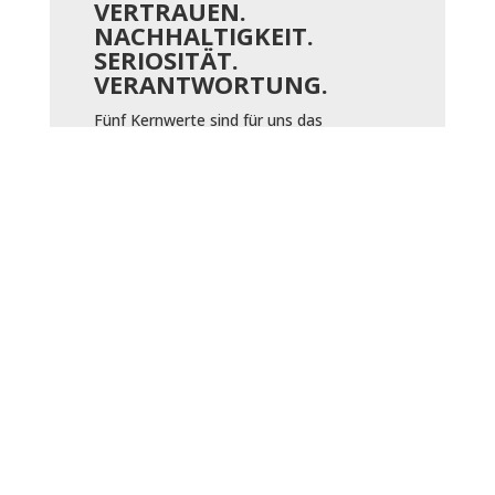
VERTRAUEN.
NACHHALTIGKEIT.
SERIOSITÄT.
VERANTWORTUNG.
Fünf Kernwerte sind für uns das
Fundament, auf dem wir unser Leitbild
aufgebaut haben: Kompetenz,
Kundenvertrauen, Nachhaltigkeit,
Seriosität und
Verantwortungsbewusstsein für unsere
Kunden, unsere Mitarbeiter und für unsere
Region als Gesamtes. Unser höchstes Ziel
ist es, das Vertrauen unserer Kunden zu
erhalten bzw. zu gewinnen. Dies soll ganz
besonders durch unsere Kundennähe zum
Ausdruck kommen und durch den guten
persönlichen Kontakt zu unseren
qualifizierten Mitarbeitern.