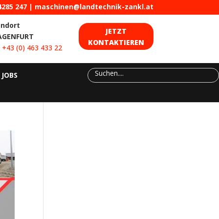
4285 247
|
maschinen@landtechnik-zankl.at
andort
JETZT
AGENFURT
KONTAKTIEREN
:
+43 (0) 463 433 22
JOBS