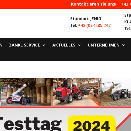
Kontaktieren sie uns!
+43 
St
Standort JENIG
KL
Tel:
+43 (0) 4285 247
Tel
N
ZANKL SERVICE
AKTUELLES
UNTERNEHMEN