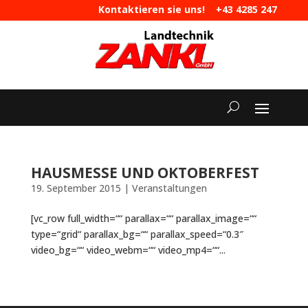
Kontaktieren sie uns!
+43 4285 247
|
maschinen@landtechnik-zankl.at
HAUSMESSE UND OKTOBERFEST
19. September 2015
|
Veranstaltungen
[vc_row full_width=““ parallax=““ parallax_image=““
type=“grid“ parallax_bg=““ parallax_speed=“0.3″
video_bg=““ video_webm=““ video_mp4=““...