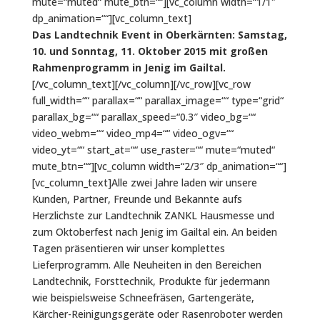
mute=“muted“ mute_btn=““][vc_column width=“1/1″
dp_animation=““][vc_column_text]
Das Landtechnik Event in Oberkärnten: Samstag,
10. und Sonntag, 11. Oktober 2015 mit großen
Rahmenprogramm in Jenig im Gailtal.
[/vc_column_text][/vc_column][/vc_row][vc_row
full_width=““ parallax=““ parallax_image=““ type=“grid“
parallax_bg=““ parallax_speed=“0.3″ video_bg=““
video_webm=““ video_mp4=““ video_ogv=““
video_yt=““ start_at=““ use_raster=““ mute=“muted“
mute_btn=““][vc_column width=“2/3″ dp_animation=““]
[vc_column_text]Alle zwei Jahre laden wir unsere
Kunden, Partner, Freunde und Bekannte aufs
Herzlichste zur Landtechnik ZANKL Hausmesse und
zum Oktoberfest nach Jenig im Gailtal ein. An beiden
Tagen präsentieren wir unser komplettes
Lieferprogramm. Alle Neuheiten in den Bereichen
Landtechnik, Forsttechnik, Produkte für jedermann
wie beispielsweise Schneefräsen, Gartengeräte,
Kärcher-Reinigungsgeräte oder Rasenroboter werden