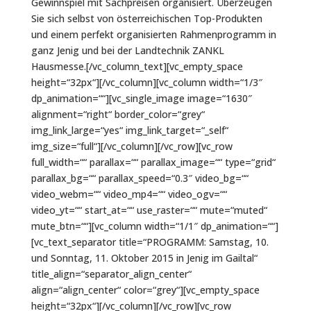
Gewinnspiel mit Sachpreisen organisiert. Überzeugen
Sie sich selbst von österreichischen Top-Produkten
und einem perfekt organisierten Rahmenprogramm in
ganz Jenig und bei der Landtechnik ZANKL
Hausmesse.[/vc_column_text][vc_empty_space
height=“32px“][/vc_column][vc_column width=“1/3″
dp_animation=““][vc_single_image image=“1630″
alignment=“right“ border_color=“grey“
img_link_large=“yes“ img_link_target=“_self“
img_size=“full“][/vc_column][/vc_row][vc_row
full_width=““ parallax=““ parallax_image=““ type=“grid“
parallax_bg=““ parallax_speed=“0.3″ video_bg=““
video_webm=““ video_mp4=““ video_ogv=““
video_yt=““ start_at=““ use_raster=““ mute=“muted“
mute_btn=““][vc_column width=“1/1″ dp_animation=““]
[vc_text_separator title=“PROGRAMM: Samstag, 10.
und Sonntag, 11. Oktober 2015 in Jenig im Gailtal“
title_align=“separator_align_center“
align=“align_center“ color=“grey“][vc_empty_space
height=“32px“][/vc_column][/vc_row][vc_row