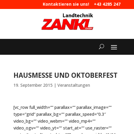
Kontaktieren sie uns!
+43 4285 247
|
maschinen@landtechnik-zankl.at
HAUSMESSE UND OKTOBERFEST
19. September 2015
|
Veranstaltungen
[vc_row full_width=““ parallax=““ parallax_image=““
type=“grid“ parallax_bg=““ parallax_speed=“0.3″
video_bg=““ video_webm=““ video_mp4=““
video_ogv=““ video_yt=““ start_at=““ use_raster=““