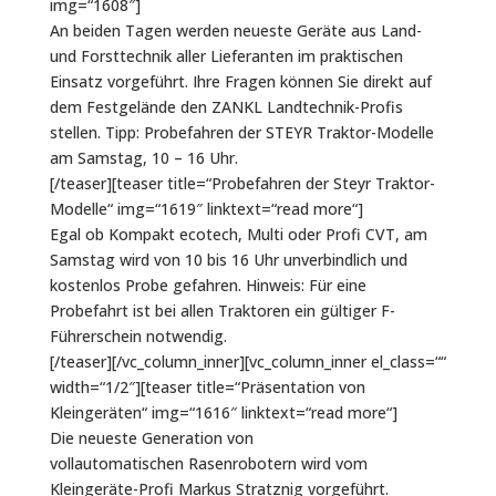
img=“1608″]
An beiden Tagen werden neueste Geräte aus Land-
und Forsttechnik aller Lieferanten im praktischen
Einsatz vorgeführt. Ihre Fragen können Sie direkt auf
dem Festgelände den ZANKL Landtechnik-Profis
stellen. Tipp: Probefahren der STEYR Traktor-Modelle
am Samstag, 10 – 16 Uhr.
[/teaser][teaser title=“Probefahren der Steyr Traktor-
Modelle“ img=“1619″ linktext=“read more“]
Egal ob Kompakt ecotech, Multi oder Profi CVT, am
Samstag wird von 10 bis 16 Uhr unverbindlich und
kostenlos Probe gefahren. Hinweis: Für eine
Probefahrt ist bei allen Traktoren ein gültiger F-
Führerschein notwendig.
[/teaser][/vc_column_inner][vc_column_inner el_class=““
width=“1/2″][teaser title=“Präsentation von
Kleingeräten“ img=“1616″ linktext=“read more“]
Die neueste Generation von
vollautomatischen Rasenrobotern wird vom
Kleingeräte-Profi Markus Stratznig vorgeführt.