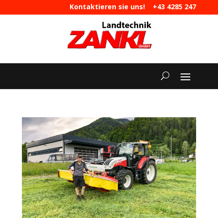
Kontaktieren sie uns!
+43 4285 247
|
maschinen@landtechnik-zankl.at