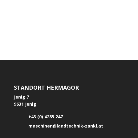
Im Juni 2026 durften wir Modritsch Maximilian
einen neuen Schäffer 1622 Hoflader übergeben
STANDORT HERMAGOR
Jenig 7
9631 Jenig
+43 (0) 4285 247
maschinen@landtechnik-zankl.at