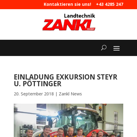
Kontaktieren sie uns!
+43 4285 247
|
maschinen@landtechnik-zankl.at
EINLADUNG EXKURSION STEYR
U. PÖTTINGER
20. September 2018
|
Zankl News