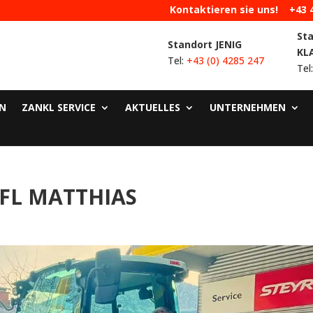
Kontaktieren sie uns!
+43 
St
Standort JENIG
KL
Tel:
+43 (0) 4285 247
Tel
N
ZANKL SERVICE
AKTUELLES
UNTERNEHMEN
FL MATTHIAS