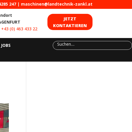
4285 247
|
maschinen@landtechnik-zankl.at
andort
JETZT
AGENFURT
KONTAKTIEREN
:
+43 (0) 463 433 22
JOBS