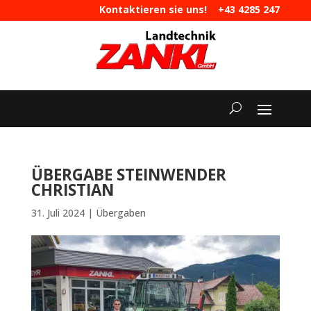
Kontaktieren sie uns!
+43 4285 247
|
maschinen@landtechnik-zankl.at
ÜBERGABE STEINWENDER
CHRISTIAN
31. Juli 2024
|
Übergaben