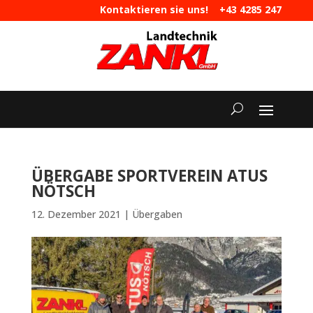
Kontaktieren sie uns!
+43 4285 247
|
maschinen@landtechnik-zankl.at
ÜBERGABE SPORTVEREIN ATUS
NÖTSCH
12. Dezember 2021
|
Übergaben