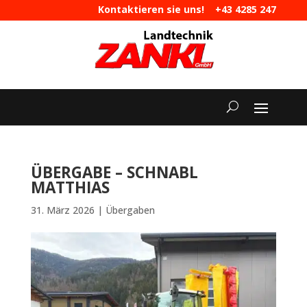
Kontaktieren sie uns!
+43 4285 247
|
maschinen@landtechnik-zankl.at
ÜBERGABE – SCHNABL
MATTHIAS
31. März 2026
|
Übergaben