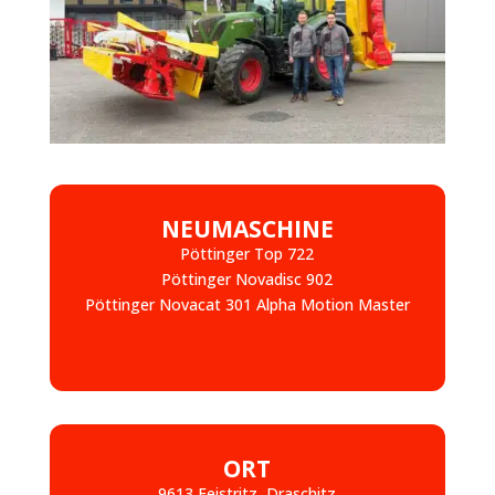
NEUMASCHINE
Pöttinger Top 722
Pöttinger Novadisc 902
Pöttinger Novacat 301 Alpha Motion Master
ORT
9613 Feistritz, Draschitz