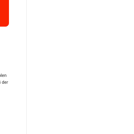
blen
 der