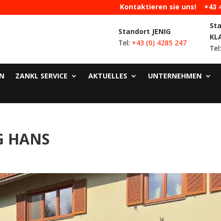
Kontaktieren sie uns!
+43 
St
Standort JENIG
KL
Tel:
+43 (0) 4285 247
Tel
N
ZANKL SERVICE
AKTUELLES
UNTERNEHMEN
G HANS