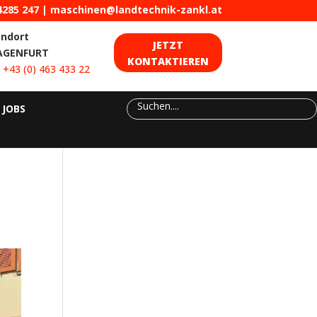
4285 247
|
maschinen@landtechnik-zankl.at
andort
JETZT
AGENFURT
KONTAKTIEREN
:
+43 (0) 463 433 22
JOBS