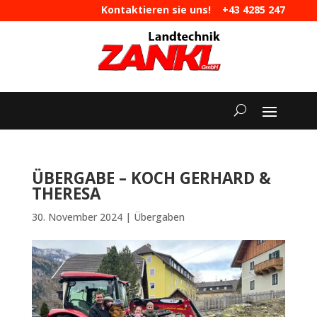
Kontaktieren sie uns!
+43 4285 247
|
maschinen@landtechnik-zankl.at
ÜBERGABE – KOCH GERHARD &
THERESA
30. November 2024
|
Übergaben