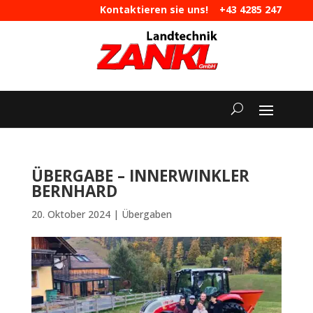
Kontaktieren sie uns!
+43 4285 247
|
maschinen@landtechnik-zankl.at
ÜBERGABE – INNERWINKLER
BERNHARD
20. Oktober 2024
|
Übergaben