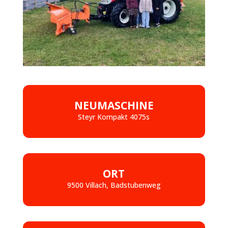
NEUMASCHINE
Steyr Kompakt 4075s
ORT
9500 Villach, Badstubenweg