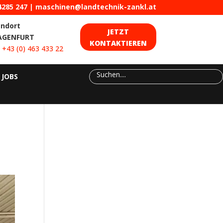
4285 247
|
maschinen@landtechnik-zankl.at
andort
JETZT
AGENFURT
KONTAKTIEREN
:
+43 (0) 463 433 22
JOBS