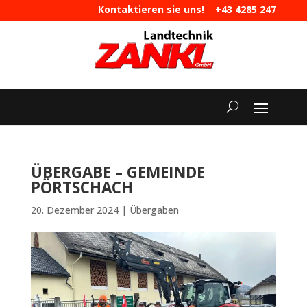
Kontaktieren sie uns!
+43 4285 247
|
maschinen@landtechnik-zankl.at
ÜBERGABE – GEMEINDE
PÖRTSCHACH
20. Dezember 2024
|
Übergaben