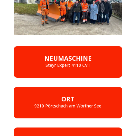
NEUMASCHINE
Steyr Expert 4110 CVT
ORT
9210 Pörtschach am Wörther See