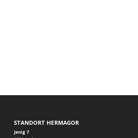
Im Juni 2026 durften wir Modritsch Maximilian
einen neuen Schäffer 1622 Hoflader übergeben
STANDORT HERMAGOR
Jenig 7