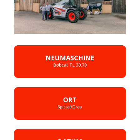
NEUMASCHINE
Bobcat TL 30.70
ORT
Spittal/Drau