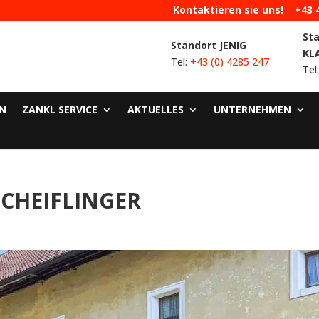
Kontaktieren sie uns!
+43 
St
Standort JENIG
KL
Tel:
+43 (0) 4285 247
Tel
N
ZANKL SERVICE
AKTUELLES
UNTERNEHMEN
SCHEIFLINGER