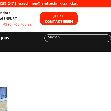
4285 247
|
maschinen@landtechnik-zankl.at
andort
JETZT
AGENFURT
KONTAKTIEREN
:
+43 (0) 463 433 22
JOBS