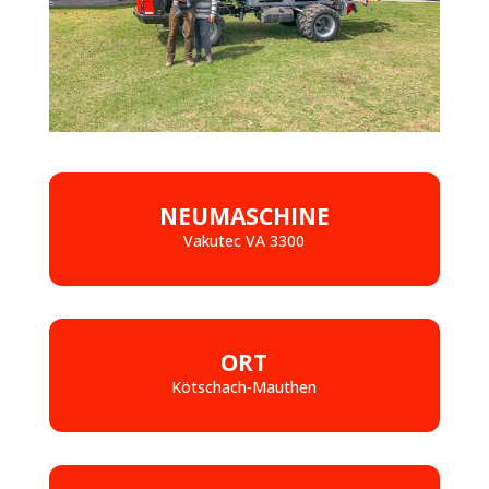
NEUMASCHINE
Vakutec VA 3300
ORT
Kötschach-Mauthen