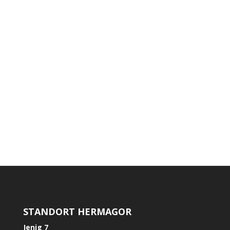
Im Juni 2026 durften wir Modritsch Maximilian
einen neuen Schäffer 1622 Hoflader übergeben
STANDORT HERMAGOR
Jenig 7