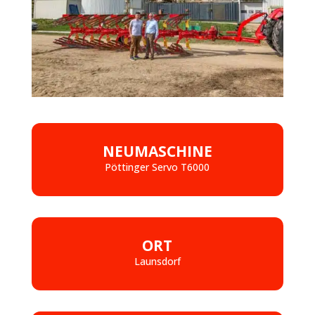
NEUMASCHINE
Pöttinger Servo T6000
ORT
Launsdorf