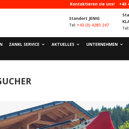
Kontaktieren sie uns!
+43 
St
Standort JENIG
KL
Tel:
+43 (0) 4285 247
Tel
N
ZANKL SERVICE
AKTUELLES
UNTERNEHMEN
GUCHER