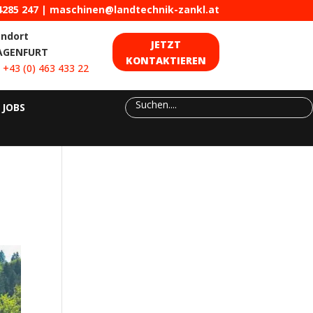
4285 247
|
maschinen@landtechnik-zankl.at
andort
JETZT
AGENFURT
KONTAKTIEREN
:
+43 (0) 463 433 22
JOBS