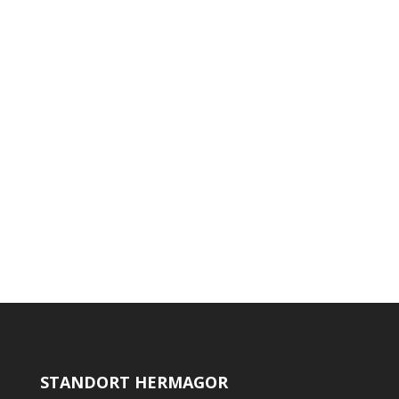
Im Juni 2026 durften wir Modritsch Maximilian
einen neuen Schäffer 1622 Hoflader übergeben
STANDORT HERMAGOR