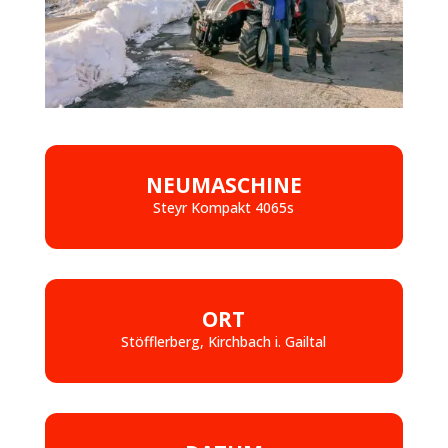
NEUMASCHINE
Steyr Kompakt 4065s
ORT
Stöfflerberg, Kirchbach i. Gailtal