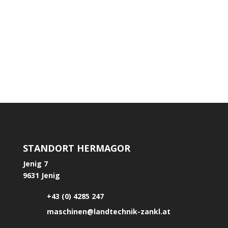
Im Juni 2026 durften wir Modritsch Maximilian
einen neuen Schäffer 1622 Hoflader übergeben
STANDORT HERMAGOR
Jenig 7
9631 Jenig
+43 (0) 4285 247
maschinen@landtechnik-zankl.at