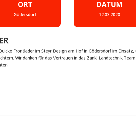
ORT
DATUM
Gödersdorf
12.03.2020
ER
Quicke Frontlader im Steyr Design am Hof in Gödersdorf im Einsatz,
leichtern. Wir danken für das Vertrauen in das Zankl Landtechnik Tea
äten!