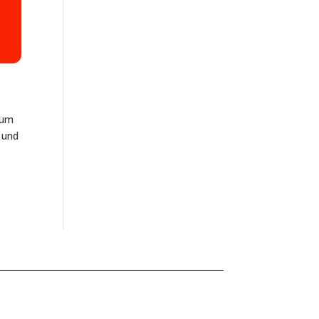
 um
m und