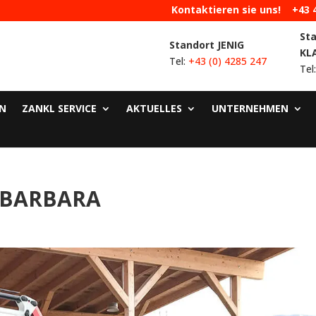
Kontaktieren sie uns!
+43 
St
Standort JENIG
KL
Tel:
+43 (0) 4285 247
Tel
N
ZANKL SERVICE
AKTUELLES
UNTERNEHMEN
 BARBARA