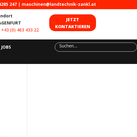
4285 247
|
maschinen@landtechnik-zankl.at
andort
JETZT
AGENFURT
KONTAKTIEREN
:
+43 (0) 463 433 22
JOBS