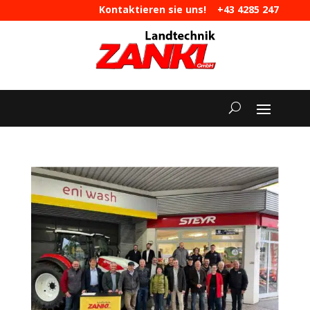
Kontaktieren sie uns!
+43 4285 247
|
maschinen@landtechnik-zankl.at