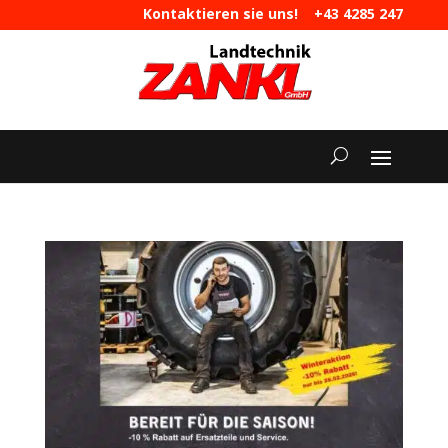
Kontaktieren sie uns!
+43 4285 247
|
maschinen@landtechnik-zankl.at