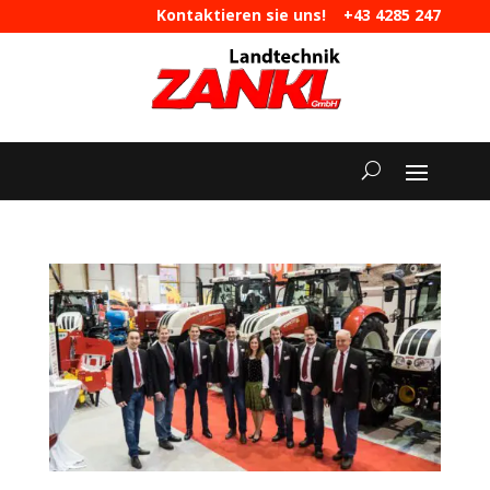
Kontaktieren sie uns!
+43 4285 247
|
maschinen@landtechnik-zankl.at