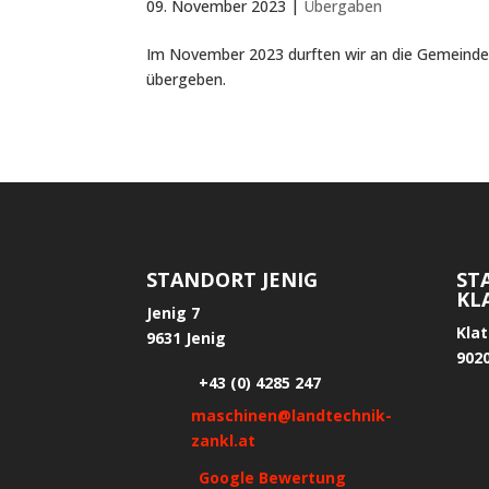
09. November 2023
|
Übergaben
Im November 2023 durften wir an die Gemeinde 
übergeben.
STANDORT JENIG
ST
KL
Jenig 7
Kla
9631 Jenig
902
+43 (0) 4285 247
maschinen@landtechnik-
zankl.at
Google Bewertung