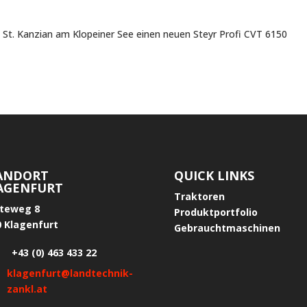
St. Kanzian am Klopeiner See einen neuen Steyr Profi CVT 6150
ANDORT
QUICK LINKS
AGENFURT
Traktoren
tteweg 8
Produktportfolio
0 Klagenfurt
Gebrauchtmaschinen
+43 (0) 463 433 22
klagenfurt@landtechnik-
zankl.at