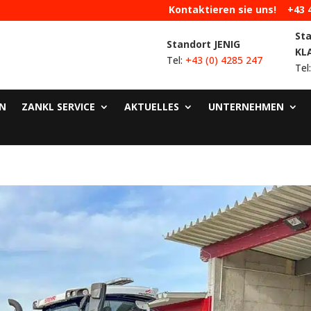
Kontaktieren sie uns!
+43 
St
Standort JENIG
KL
Tel:
+43 (0) 4285 247
Tel
N
ZANKL SERVICE
AKTUELLES
UNTERNEHMEN