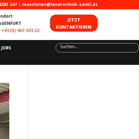
4285 247
|
maschinen@landtechnik-zankl.at
andort
JETZT
AGENFURT
KONTAKTIEREN
:
+43 (0) 463 433 22
JOBS