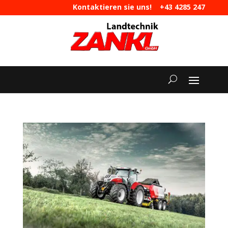
Kontaktieren sie uns!
+43 4285 247
|
maschinen@landtechnik-zankl.at