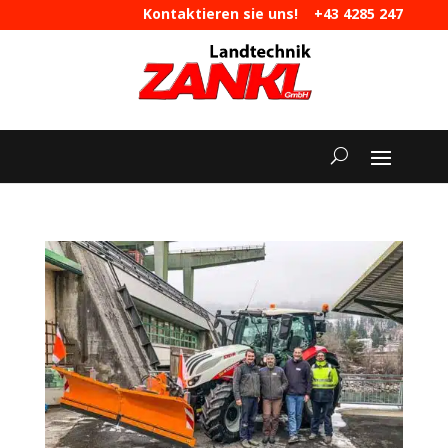
Kontaktieren sie uns!
+43 4285 247
|
maschinen@landtechnik-zankl.at