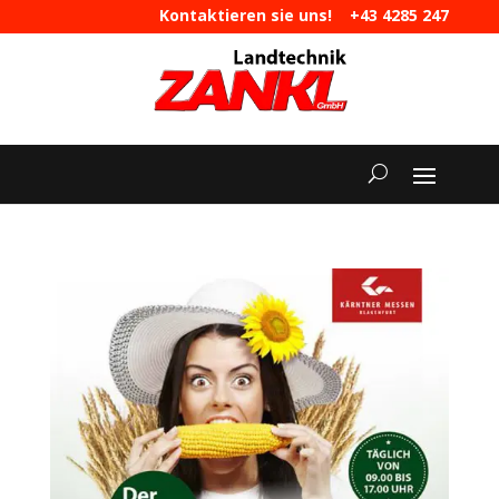
Kontaktieren sie uns!
+43 4285 247
|
maschinen@landtechnik-zankl.at