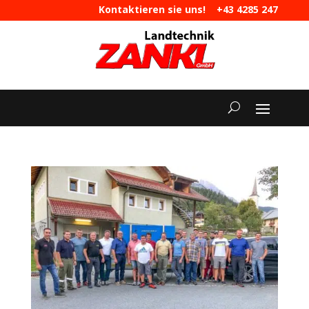
Kontaktieren sie uns!
+43 4285 247
|
maschinen@landtechnik-zankl.at