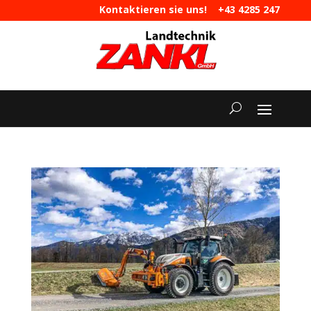
Kontaktieren sie uns!
+43 4285 247
|
maschinen@landtechnik-zankl.at