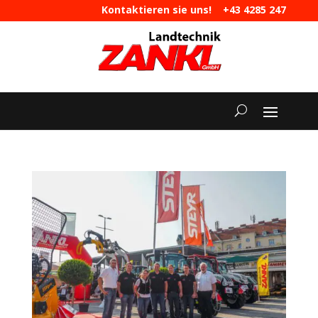
Kontaktieren sie uns!
+43 4285 247
|
maschinen@landtechnik-zankl.at