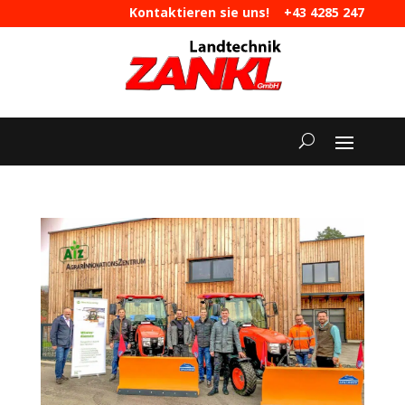
Kontaktieren sie uns!
+43 4285 247
|
maschinen@landtechnik-zankl.at