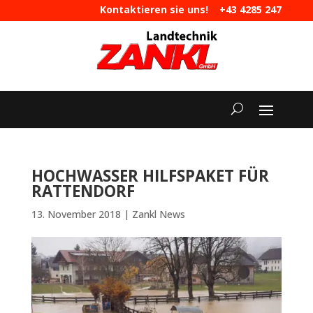
Kontaktieren sie uns!
+43 4285 247
|
maschinen@landtechnik-zankl.at
HOCHWASSER HILFSPAKET FÜR
RATTENDORF
13. November 2018
|
Zankl News