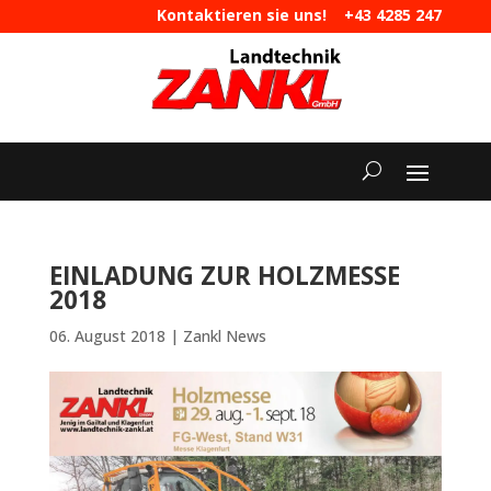
Kontaktieren sie uns!
+43 4285 247
|
maschinen@landtechnik-zankl.at
EINLADUNG ZUR HOLZMESSE
2018
06. August 2018
|
Zankl News