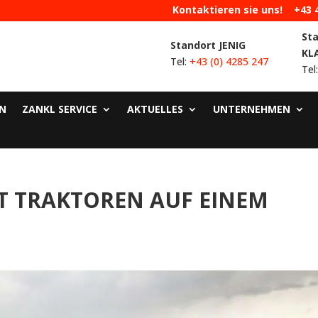
Kontaktieren sie uns!
+43 
St
Standort JENIG
KL
Tel:
+43 (0) 4285 247
Tel
N
ZANKL SERVICE
AKTUELLES
UNTERNEHMEN
T TRAKTOREN AUF EINEM