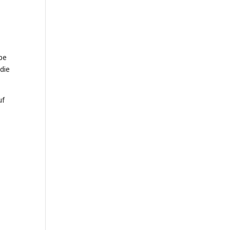
be
 die
uf