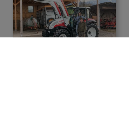
ÜBERGABE – BINTER BARBARA
12. März 2020
Seit März 2020 ist ein Steyr Kompakt 4095 mit
Quicke Frontlader im Steyr Design am Hof in
Gödersdorf im Einsatz, um die täglichen
Arbeiten von Familie Binter zu erleichtern.
WEITERLESEN