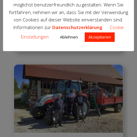
24. April 2020
möglichst benutzerfreundlich zu gestalten. Wenn Sie
Im August 2020 durften wir Alexander Berger
fortfahren, nehmen wir an, dass Sie mit der Verwendung
ein weiteres Kraftpaket „Made in Austria“ für
von Cookies auf dieser Website einverstanden sind.
sein erfolgreiches Lohnunternehmen übergeben.
Informationen zur
Datenschutzerklärung
Cookie
WEITERLESEN
Einstellungen
Ablehnen
Akzeptieren